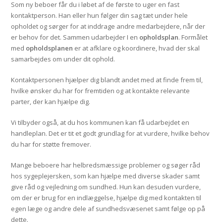
Som ny beboer får du i løbet af de første to uger en fast
kontaktperson. Han eller hun følger din sag tæt under hele
opholdet og sørger for at inddrage andre medarbejdere, når der
er behov for det. Sammen udarbejder I en
opholds­plan
. Formålet
med
opholdsplanen
er at afklare og koordinere, hvad der skal
samarbejdes om under dit ophold.
Kontaktpersonen hjælper dig blandt andet med at finde frem til,
hvilke ønsker du har for fremtiden og at kontakte relevante
parter, der kan hjælpe dig.
Vi tilbyder også, at du hos kommunen kan få udarbejdet en
handleplan. Det er tit et godt grundlag for at vurdere, hvilke behov
du har for støtte fremover.
Mange beboere har helbredsmæssige problemer og søger råd
hos sygeplejersken, som kan hjælpe med diverse skader samt
give råd og vejledning om sundhed. Hun kan desuden vurdere,
om der er brug for en indlæggelse, hjælpe dig med kontakten til
egen læge og andre dele af sundhedsvæsenet samt følge op på
dette.